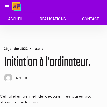
Passer
menu
au
contenu
ACCUEIL
REALISATIONS
CONTACT
⌙
26 janvier 2022
atelier
Initiation à l’ordinateur.
johamid
Cet atelier permet de découvrir les bases pour
utiliser un ordinateur.